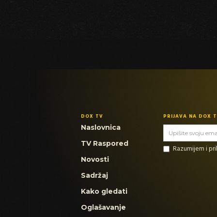
DOX TV
PRIJAVA NA DOX 
Naslovnica
TV Raspored
Razumijem i p
Novosti
Sadržaj
Kako gledati
Oglašavanje