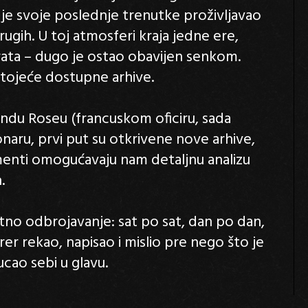
r je svoje poslednje trenutke proživljavao
ugih. U toj atmosferi kraja jedne ere,
rata – dugo je ostao obavijen senkom.
ostojeće dostupne arhive.
du Roseu (francuskom oficiru, sada
aru, prvi put su otkrivene nove arhive,
umenti omogućavaju nam detaljnu analizu
.
tno odbrojavanje: sat po sat, dan po dan,
rer rekao, napisao i mislio pre nego što je
cao sebi u glavu.