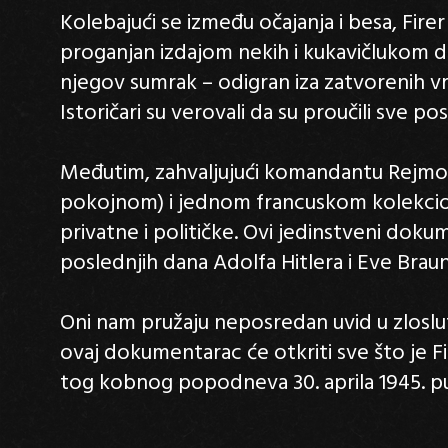
Kolebajući se između očajanja i besa, Fire
proganjan izdajom nekih i kukavičlukom dr
njegov sumrak – odigran iza zatvorenih v
Istoričari su verovali da su proučili sve p
Međutim, zahvaljujući komandantu Rejmon
pokojnom) i jednom francuskom kolekcion
privatne i političke. Ovi jedinstveni dok
poslednjih dana Adolfa Hitlera i Eve Braun
Oni nam pružaju neposredan uvid u zloslu
ovaj dokumentarac će otkriti sve što je Fi
tog kobnog popodneva 30. aprila 1945. pu