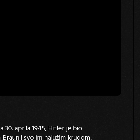
0. aprila 1945, Hitler je bio
 Braun i svojim najužim krugom.