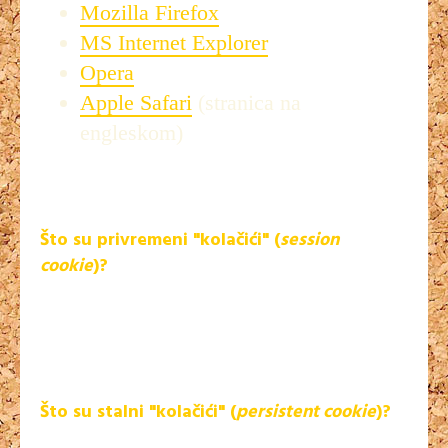
Mozilla Firefox
MS Internet Explorer
Opera
Apple Safari
(stranica na
engleskom)
Ako onemogućite "kolačiće", nećete moći koristiti neke od
funkcionalnosti na internetskim stranicama.
Što su privremeni "kolačići" (
session
cookie
)?
Privremeni "kolačići" ili "kolačići" sesije uklanjaju se s računala
po zatvaranju internetskog preglednika. Pomoću njih
internetske stranice pohranjuju privremene podatke, poput
stavki u košarici za kupnju.
Što su stalni "kolačići" (
persistent cookie
)?
Stalni ili pohranjeni "kolačići" ostaju na računalu i nakon