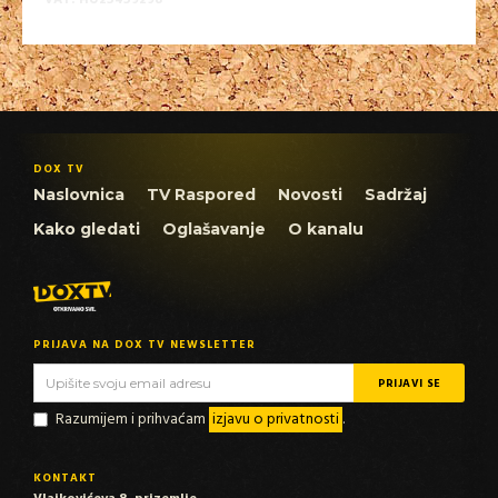
VAT: HU25459298
DOX TV
Naslovnica
TV Raspored
Novosti
Sadržaj
Kako gledati
Oglašavanje
O kanalu
PRIJAVA NA DOX TV NEWSLETTER
Razumijem i prihvaćam
izjavu o privatnosti
.
KONTAKT