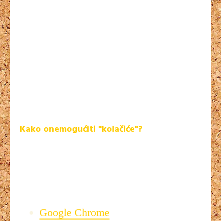
uključujući osobne podatke (kao što je vaše ime ili adresa e-
pošte). Ipak, ovi podaci mogu biti pohranjeni jedino ako vi to
omogućite - internetske stranice ne mogu dobiti pristup
podacima koji im niste dali i ne mogu pristupiti drugim
datotekama na vašem računalu. Zadane aktivnosti
pohranjivanja i slanja "kolačića" vama nisu vidljive. Ipak,
možete promijeniti svoje postavke internetskog preglednika
kako biste mogli sami birati hoćete li zahtjeve za
pohranjivanje "kolačića" odobriti ili odbiti, hoćete li pobrisati
pohranjene "kolačiće" automatski pri zatvaranju internetskog
preglednika i slično.
Kako onemogućiti "kolačiće"?
Onemogućavanjem "kolačića" odlučujete hoćete li dopustiti
pohranjivanje "kolačića" na vašem računalu. Postavke
"kolačića" mogu se kontrolirati i konfigurirati u vašem
internetskom pregledniku.Za informacije o postavkama
"kolačića", odaberite internetski preglednik koji koristite.
Google Chrome