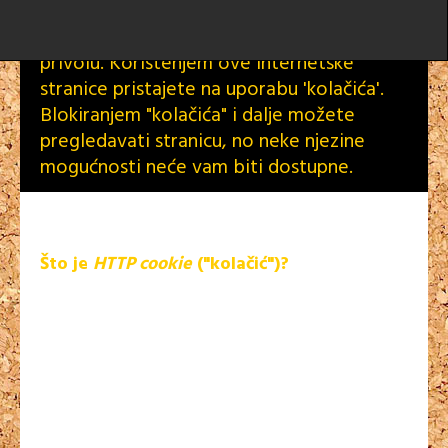
Europske Unije obvezni smo prije
spremanja "kolačića" zatražiti vašu
privolu. Korištenjem ove internetske
stranice pristajete na uporabu 'kolačića'.
Blokiranjem "kolačića" i dalje možete
pregledavati stranicu, no neke njezine
mogućnosti neće vam biti dostupne.
Što je
HTTP cookie
("kolačić")?
"Kolačić" je podatak pohranjen na vaše računalo od strane
internetske stranice koju posjetite. "Kolačići" obično
pohranjuju vaše postavke, postavke za internetsku stranicu,
kao što su preferirani jezik ili adresa. Kasnije, kada opet
otvorite istu internetsku stranicu, internetski preglednik šalje
natrag "kolačiće" koji pripadaju toj stranici. Ovo omogućava
stranici da prikaže informacije prilagođene vašim
potrebama."Kolačići" mogu spremati širok raspon podataka