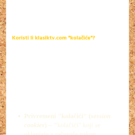
domena (kao što su skočne ili druge reklame) koje se nalaze
na internet stranicama koje gledate. Pomoću tih kolačića
različite internetske domene mogu pratiti korištenje
interneta u marketinške svrhe.
Koristi li klasiktv.com "kolačiće"?
Da, s primarnim ciljem kako bi naše internetske stranice
omogućile bolje korisničko iskustvo i lakši pregled podataka,
na način da bilježimo Vaše izbore, podatke za prijavu i izbore
usluga kao i regiju. Također ih koristimo kako bi naučili više o
vama, odnosno kako bi pratili vaše korištenje internet
stranice i preporučali proizvode i usluge, odnosno davali
preporuke.
Kakve "kolačiće" koristi klasiktv.com i zašto?
Privremeni "kolačići" (
session
cookies
) – "
kolačići" koji se
uklanjaju s računala nakon