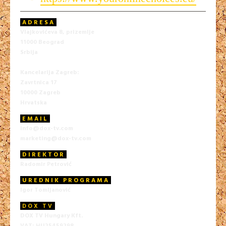
ADRESA
Vlajkovićeva 8, prizemlje
11000 Beograd
Srbija
Kancelarija Zagreb:
Zavrtnica 17
10000 Zagreb
Hrvatska
EMAIL
info@dox-tv.com
marketing@dox-tv.com
DIREKTOR
Radomir Petrović
UREDNIK PROGRAMA
Igor Tomljanović
DOX TV
DOX TV Hungary Kft.