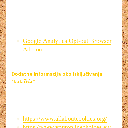
koristi samo
mjerenje posjećenosti
. Internet stranice
klasiktv.com
koriste servis za mjerenje posjećenosti
Google analytics.Ako želite onemogućiti da vam navedeni
servis sprema "kolačiće", to možete učiniti na sljedećoj
poveznici:
Google Analytics Opt-out Browser
Add-on
Dodatne informacija oko isključivanja
"kolačića"
Trenutno postoji nekoliko internetskih stranica za
isključivanje pohranjivanja "kolačića" za različite servise.Više
se možete informirati na sljedećim linkovima:
https://www.allaboutcookies.org/
https://www.youronlinechoices.eu/