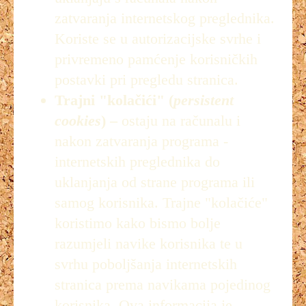
zatvaranja internetskog preglednika.
Koriste se u autorizacijske svrhe i
privremeno pamćenje korisničkih
postavki pri pregledu stranica.
Trajni "kolačići" (
persistent
cookies
) –
ostaju na računalu i
nakon zatvaranja programa -
internetskih preglednika do
uklanjanja od strane programa ili
samog korisnika. Trajne "kolačiće"
koristimo kako bismo bolje
razumjeli navike korisnika te u
svrhu poboljšanja internetskih
stranica prema navikama pojedinog
korisnika. Ova informacija je