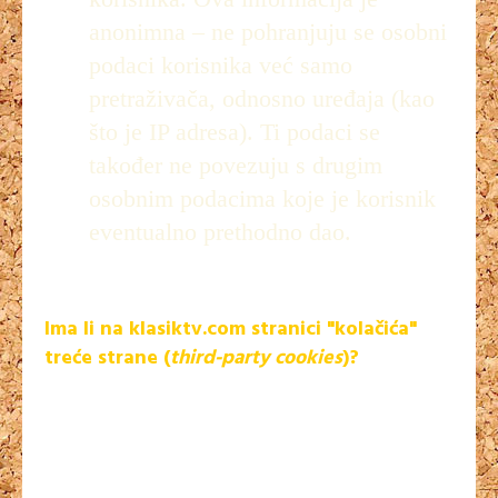
anonimna – ne pohranjuju se osobni
podaci korisnika već samo
pretraživača, odnosno uređaja (kao
što je IP adresa). Ti podaci se
također ne povezuju s drugim
osobnim podacima koje je korisnik
eventualno prethodno dao.
Ima li na klasiktv.com stranici "kolačića"
treće strane (
third-party cookies
)?
Postoji nekoliko servisa koji korisniku spremaju određenu
količinu navedenih "kolačića". Ovi "kolačići" nisu postavljeni
od strane ove internetske stranice, ali neki služe za normalno
funkcioniranje određenih mogućnosti koje korisnicima
olakšavaju pristup sadržaju. Od vanjskih servisa trenutačno se