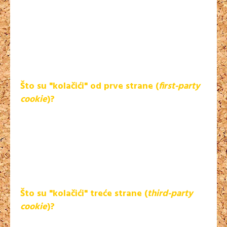
zatvaranja programa - internetskih preglednika. Pomoću njih
internet stranice pohranjuju podatke kao što su ime za
prijavu i lozinka, tako da se ne morate prijavljivati prilikom
svakog posjeta određenim stranicama. Stalni kolačići ostat
će na računalu danima, mjesecima, čak i godinama (ovisno o
postavkama).
Što su "kolačići" od prve strane (
first-party
cookie
)?
"Kolačići" od prve strane dolaze s internetske stranice koju
gledate, a mogu biti stalni ili privremeni. Pomoću tih
"kolačića" internetske stranice mogu pohraniti podatke koje
će ponovo koristiti prilikom korisnikovog sljedećeg posjeta
tim stranicama kako bi poboljšale korisničko iskustvo i
ostalo.
Što su "kolačići" treće strane (
third-party
cookie
)?
"Kolačići" treće strane dolaze od reklama trećih internet