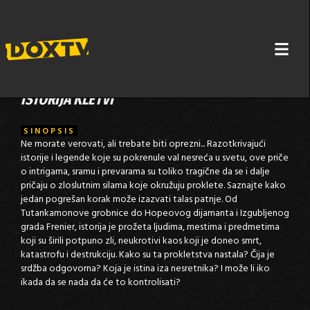
ISTORIJA KLETVI
SINOPSIS
Ne morate verovati, ali trebate biti oprezni... Razotkrivajući
istorije i legende koje su pokrenule val nesreća u svetu, ove priče
o intrigama, sramu i prevarama su toliko tragične da se i dalje
pričaju o zloslutnim silama koje okružuju proklete. Saznajte kako
jedan pogrešan korak može izazvati talas patnje. Od
Tutankamonove grobnice do Hopeovog dijamanta i Izgubljenog
grada Frenier, istorija je prožeta ljudima, mestima i predmetima
koji su širili potpuno zli, neukrotivi kaos koji je doneo smrt,
katastrofu i destrukciju. Kako su ta prokletstva nastala? Čija je
srdžba odgovorna? Koja je istina iza nesretnika? I može li iko
ikada da se nada da će to kontrolisati?