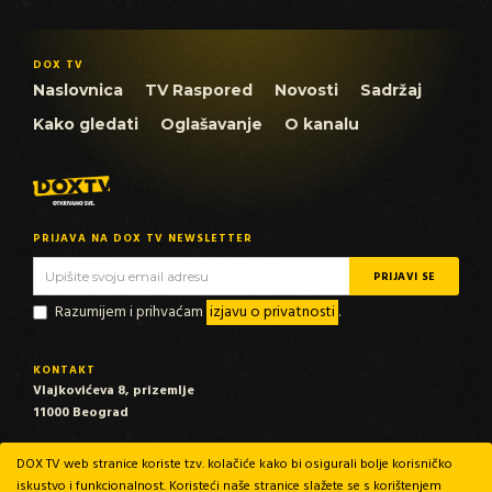
DOX TV
Naslovnica
TV Raspored
Novosti
Sadržaj
Kako gledati
Oglašavanje
O kanalu
PRIJAVA NA DOX TV NEWSLETTER
Razumijem i prihvaćam
izjavu o privatnosti
.
KONTAKT
Vlajkovićeva 8, prizemlje
11000 Beograd
EMAIL
DOX TV web stranice koriste tzv. kolačiće kako bi osigurali bolje korisničko
info@dox-tv.com
iskustvo i funkcionalnost. Koristeći naše stranice slažete se s korištenjem