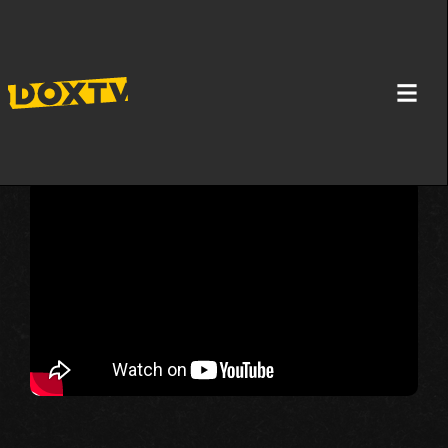
KORZIKANSKA MAFIJA: KODEKS ĆUTANJA