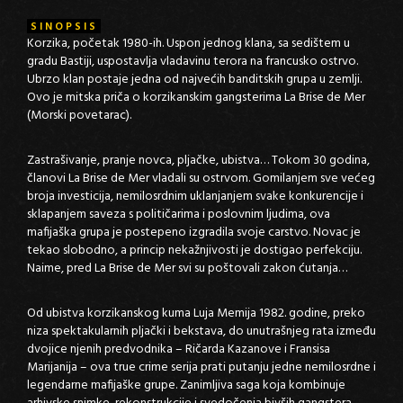
SINOPSIS
Korzika, početak 1980-ih. Uspon jednog klana, sa sedištem u
gradu Bastiji, uspostavlja vladavinu terora na francusko ostrvo.
Ubrzo klan postaje jedna od najvećih banditskih grupa u zemlji.
Ovo je mitska priča o korzikanskim gangsterima La Brise de Mer
(Morski povetarac).
Zastrašivanje, pranje novca, pljačke, ubistva… Tokom 30 godina,
članovi La Brise de Mer vladali su ostrvom. Gomilanjem sve većeg
broja investicija, nemilosrdnim uklanjanjem svake konkurencije i
sklapanjem saveza s političarima i poslovnim ljudima, ova
mafijaška grupa je postepeno izgradila svoje carstvo. Novac je
tekao slobodno, a princip nekažnjivosti je dostigao perfekciju.
Naime, pred La Brise de Mer svi su poštovali zakon ćutanja…
Od ubistva korzikanskog kuma Luja Memija 1982. godine, preko
niza spektakularnih pljački i bekstava, do unutrašnjeg rata između
dvojice njenih predvodnika – Ričarda Kazanove i Fransisa
Marijanija – ova true crime serija prati putanju jedne nemilosrdne i
legendarne mafijaške grupe. Zanimljiva saga koja kombinuje