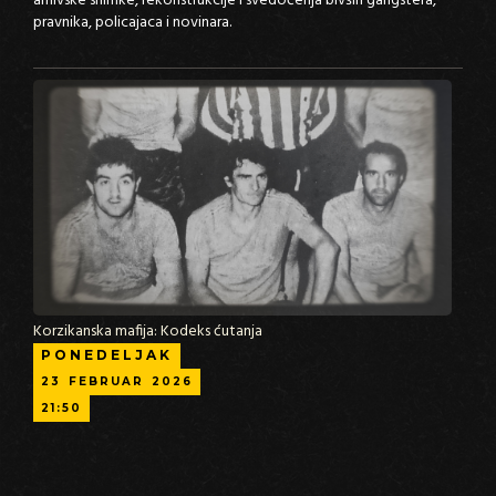
arhivske snimke, rekonstrukcije i svedočenja bivših gangstera,
pravnika, policajaca i novinara.
Korzikanska mafija: Kodeks ćutanja
PONEDELJAK
23
FEBRUAR
2026
21:50