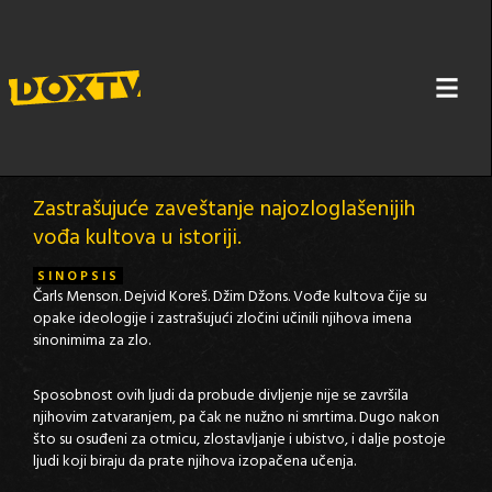
KULT LIČNOSTI
Zastrašujuće zaveštanje najozloglašenijih
vođa kultova u istoriji.
SINOPSIS
Čarls Menson. Dejvid Koreš. Džim Džons. Vođe kultova čije su
opake ideologije i zastrašujući zločini učinili njihova imena
sinonimima za zlo.
Sposobnost ovih ljudi da probude divljenje nije se završila
njihovim zatvaranjem, pa čak ne nužno ni smrtima. Dugo nakon
što su osuđeni za otmicu, zlostavljanje i ubistvo, i dalje postoje
ljudi koji biraju da prate njihova izopačena učenja.