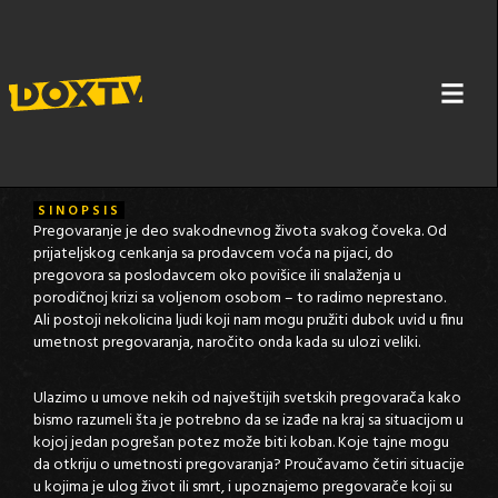
MEĐUNARODNI PREGOVARAČI
SINOPSIS
Pregovaranje je deo svakodnevnog života svakog čoveka. Od
prijateljskog cenkanja sa prodavcem voća na pijaci, do
pregovora sa poslodavcem oko povišice ili snalaženja u
porodičnoj krizi sa voljenom osobom – to radimo neprestano.
Ali postoji nekolicina ljudi koji nam mogu pružiti dubok uvid u finu
umetnost pregovaranja, naročito onda kada su ulozi veliki.
Ulazimo u umove nekih od najveštijih svetskih pregovarača kako
bismo razumeli šta je potrebno da se izađe na kraj sa situacijom u
kojoj jedan pogrešan potez može biti koban. Koje tajne mogu
da otkriju o umetnosti pregovaranja? Proučavamo četiri situacije
u kojima je ulog život ili smrt, i upoznajemo pregovarače koji su