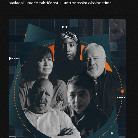
savladali umeće taktičnosti u smrtonosnim okolnostima.