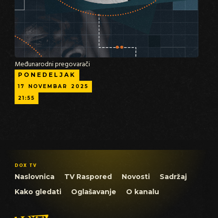
Međunarodni pregovarači
PONEDELJAK
17
NOVEMBAR
2025
21:55
DOX TV
Naslovnica
TV Raspored
Novosti
Sadržaj
Kako gledati
Oglašavanje
O kanalu