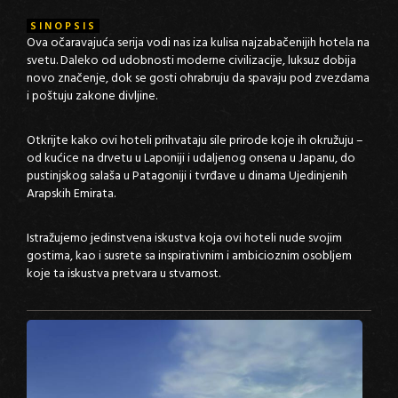
SINOPSIS
Ova očaravajuća serija vodi nas iza kulisa najzabačenijih hotela na
svetu. Daleko od udobnosti moderne civilizacije, luksuz dobija
novo značenje, dok se gosti ohrabruju da spavaju pod zvezdama
i poštuju zakone divljine.
Otkrijte kako ovi hoteli prihvataju sile prirode koje ih okružuju –
od kućice na drvetu u Laponiji i udaljenog onsena u Japanu, do
pustinjskog salaša u Patagoniji i tvrđave u dinama Ujedinjenih
Arapskih Emirata.
Istražujemo jedinstvena iskustva koja ovi hoteli nude svojim
gostima, kao i susrete sa inspirativnim i ambicioznim osobljem
koje ta iskustva pretvara u stvarnost.