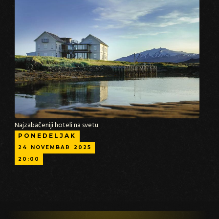
Najzabačeniji hoteli na svetu
PONEDELJAK
24
NOVEMBAR
2025
20:00