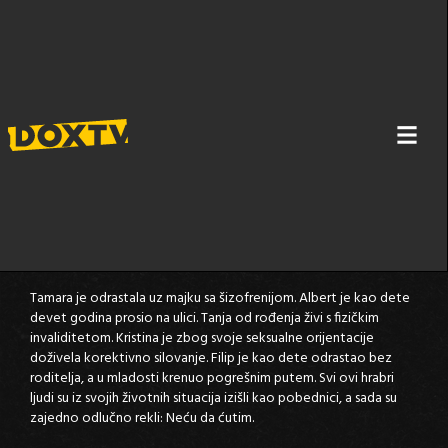
POŠALJI SVOJU PRIČU DO 27. DECEMBRA
SINOPSIS
Poslednjih nekoliko nedelja objavljujemo video-priče
običnih ljudi iz Srbije koji su odlučili da prekinu tišinu o
teškim temama.
Tamara je odrastala uz majku sa šizofrenijom. Albert je kao dete
devet godina prosio na ulici. Tanja od rođenja živi s fizičkim
invaliditetom. Kristina je zbog svoje seksualne orijentacije
doživela korektivno silovanje. Filip je kao dete odrastao bez
roditelja, a u mladosti krenuo pogrešnim putem. Svi ovi hrabri
ljudi su iz svojih životnih situacija izišli kao pobednici, a sada su
zajedno odlučno rekli: Neću da ćutim.