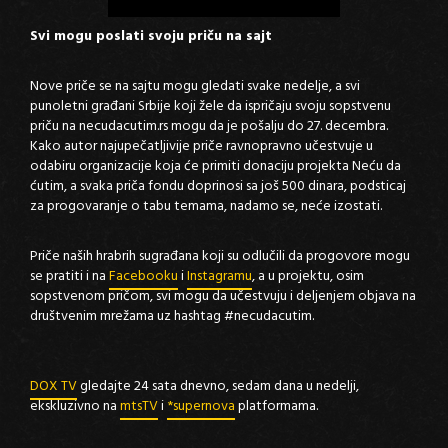
Svi mogu poslati svoju priču na sajt
Nove priče se na sajtu mogu gledati svake nedelje, a svi
punoletni građani Srbije koji žele da ispričaju svoju sopstvenu
priču na necudacutim.rs mogu da je pošalju do 27. decembra.
Kako autor najupečatljivije priče ravnopravno učestvuje u
odabiru organizacije koja će primiti donaciju projekta Neću da
ćutim, a svaka priča fondu doprinosi sa još 500 dinara, podsticaj
za progovaranje o tabu temama, nadamo se, neće izostati.
Priče naših hrabrih sugrađana koji su odlučili da progovore mogu
se pratiti i na
Facebooku
i
Instagramu
, a u projektu, osim
sopstvenom pričom, svi mogu da učestvuju i deljenjem objava na
društvenim mrežama uz hashtag #necudacutim.
DOX TV
gledajte 24 sata dnevno, sedam dana u nedelji,
ekskluzivno na
mtsTV
i
*supernova
platformama.