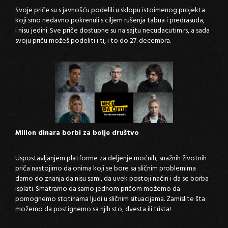
Svoje priče su s javnošću podelili u sklopu istoimenog projekta
koji smo nedavno pokrenuli s ciljem rušenja tabua i predrasuda,
i nisu jedini. Sve priče dostupne su na sajtu necudacutim.rs, a sada
svoju priču možeš podeliti i ti, i to do 27. decembra.
Milion dinara borbi za bolje društvo
Uspostavljanjem platforme za deljenje moćnih, snažnih životnih
priča nastojimo da onima koji se bore sa sličnim problemima
damo do znanja da nisu sami, da uvek postoji način i da se borba
isplati. Smatramo da samo jednom pričom možemo da
pomognemo stotinama ljudi u sličnim situacijama. Zamislite šta
možemo da postignemo sa njih sto, dvesta ili trista!