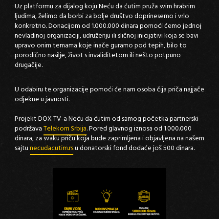
Uz platformu za dijalog koju Neću da ćutim pruža svim hrabrim
ljudima, želimo da borbi za bolje društvo doprinesemo i vrlo
konkretno. Donacijom od 1.000.000 dinara pomoći ćemo jednoj
nevladinoj organizaciji, udruženju ili sličnoj inicijativi koja se bavi
upravo onim temama koje inače guramo pod tepih, bilo to
porodično nasilje, život s invaliditetom ili nešto potpuno
drugačije.
U odabiru te organizacije pomoći će nam osoba čija priča najjače
odjekne u javnosti.
Projekt DOX TV-a Neću da ćutim od samog početka partnerski
podržava
Telekom Srbija
. Pored glavnog iznosa od 1.000.000
dinara, za svaku priču koja bude zaprimljena i objavljena na našem
sajtu
necudacutim.rs
u donatorski fond dodaće još 500 dinara.