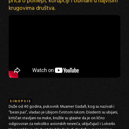
priča o pohlepi, korupciji i obmani u najvišim
krugovima društva.
SINOPSIS
Duže od 40 godina, pukovnik Muamer Gadafi, kog su nazivali i
“besni pas”, vladao je Libijom čvrstom rukom. Disidenti su ubijani,
kritičari stavljani na muke, kružile su glasine da je on lično
odgovoran za nekoliko avionskih nesreća, uključujući i Lokerbi.