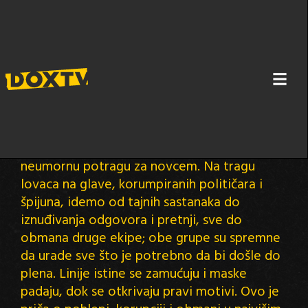
POTRAGA ZA GADAFIJEVIM MILIJARDAMA
U ovom napetom dugometražnom
dokumentarcu pratimo zlatnu groznicu,
neumornu potragu za novcem. Na tragu
lovaca na glave, korumpiranih političara i
špijuna, idemo od tajnih sastanaka do
iznuđivanja odgovora i pretnji, sve do
obmana druge ekipe; obe grupe su spremne
da urade sve što je potrebno da bi došle do
plena. Linije istine se zamućuju i maske
padaju, dok se otkrivaju pravi motivi. Ovo je