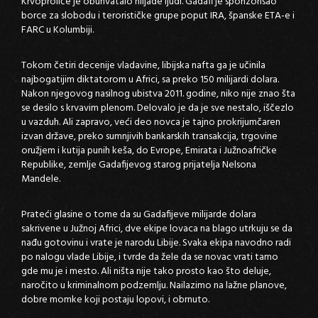
Krvoproliće je obuhvatalo hiljade ljudi. Gadafi je sponzorisao
borce za slobodu i terorističke grupe poput IRA, španske ETA-e i
FARC u Kolumbiji.
Tokom četiri decenije vladavine, libijska nafta ga je učinila
najbogatijim diktatorom u Africi, sa preko 150 milijardi dolara.
Nakon njegovog nasilnog ubistva 2011. godine, niko nije znao šta
se desilo s krvavim plenom. Delovalo je da je sve nestalo, iščezlo
u vazduh. Ali zapravo, veći deo novca je tajno prokrijumčaren
izvan države, preko sumnjivih bankarskih transakcija, trgovine
oružjem i kutija punih keša, do Evrope, Emirata i Južnoafričke
Republike, zemlje Gadafijevog starog prijatelja Nelsona
Mandele.
Prateći glasine o tome da su Gadafijeve milijarde dolara
sakrivene u Južnoj Africi, dve ekipe lovaca na blago utrkuju se da
nađu gotovinu i vrate je narodu Libije. Svaka ekipa navodno radi
po nalogu vlade Libije, i tvrde da žele da se novac vrati tamo
gde mu je i mesto. Ali ništa nije tako prosto kao što deluje,
naročito u kriminalnom podzemlju. Nailazimo na lažne planove,
dobre momke koji postaju lopovi, i obrnuto.