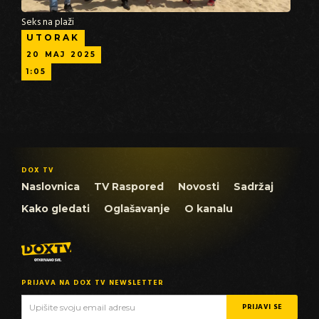
Seks na plaži
UTORAK
20
MAJ
2025
1:05
DOX TV
Naslovnica
TV Raspored
Novosti
Sadržaj
Kako gledati
Oglašavanje
O kanalu
PRIJAVA NA DOX TV NEWSLETTER