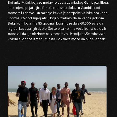
Britanku Mišel, koja se nedavno udala za mladog Gambijca, Ebua,
kao i njenu prijateljicu P. koja redovno dolazi u Gambiju radi
odmora i zabave. On saznaje kakva je perspektiva lokalaca kada
upozna 32-godišnjeg Alku, koji bi trebalo da se venča jednom
Belgijkom koja ima 85 godina i koja mu je dala 60.000 evra da
izgradi kuću za njih dvoje. Šej se pita ko ima veću korist od ovih
odnosa i da li, s obzirom na siromaštvo i istoriju bivše robovske
kolonije, odnos između turista i lokalaca može da bude jednak.