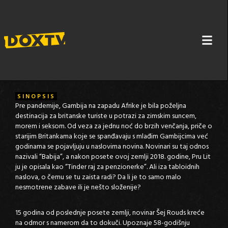
SEKS NA PLAŽI
SINOPSIS
Pre pandemije, Gambija na zapadu Afrike je bila poželjna
destinacija za britanske turiste u potrazi za zimskim suncem,
morem i seksom. Od veza za jednu noć do brzih venčanja, priče o
starijim Britankama koje se spanđavaju s mlađim Gambijcima već
godinama se pojavljuju u naslovima novina. Novinari su taj odnos
nazivali “Babija”, a nakon posete ovoj zemlji 2018. godine, Pru Lit
ju je opisala kao “Tinder raj za penzionerke”. Ali iza tabloidnih
naslova, o čemu se tu zaista radi? Da li je to samo malo
nesmotrene zabave ili je nešto složenije?
15 godina od poslednje posete zemlji, novinar Šej Rouds kreće
na odmor s namerom da to dokuči. Upoznaje 58-godišnju