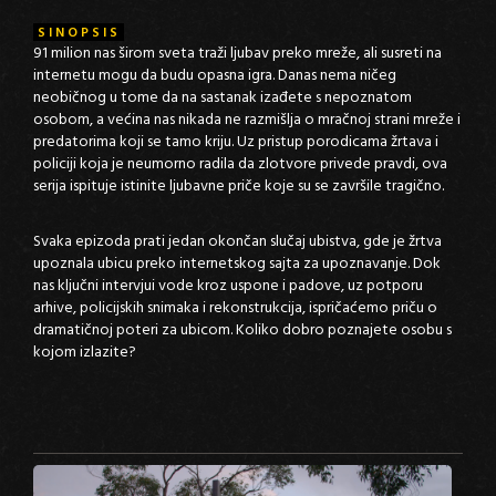
SINOPSIS
91 milion nas širom sveta traži ljubav preko mreže, ali susreti na
internetu mogu da budu opasna igra. Danas nema ničeg
neobičnog u tome da na sastanak izađete s nepoznatom
osobom, a većina nas nikada ne razmišlja o mračnoj strani mreže i
predatorima koji se tamo kriju. Uz pristup porodicama žrtava i
policiji koja je neumorno radila da zlotvore privede pravdi, ova
serija ispituje istinite ljubavne priče koje su se završile tragično.
Svaka epizoda prati jedan okončan slučaj ubistva, gde je žrtva
upoznala ubicu preko internetskog sajta za upoznavanje. Dok
nas ključni intervjui vode kroz uspone i padove, uz potporu
arhive, policijskih snimaka i rekonstrukcija, ispričaćemo priču o
dramatičnoj poteri za ubicom. Koliko dobro poznajete osobu s
kojom izlazite?