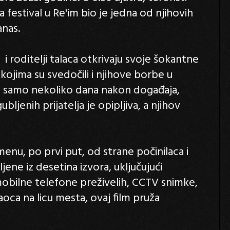
a festival u Re'im bio je jedna od njihovih
anas.
i i roditelji talaca otkrivaju svoje šokantne
 kojima su svedočili i njihove borbe u
 samo nekoliko dana nakon događaja,
ljenih prijatelja je opipljiva, a njihov
u, po prvi put, od strane počinilaca i
ljene iz desetina izvora, uključujući
ilne telefone preživelih, CCTV snimke,
ca na licu mesta, ovaj film pruža