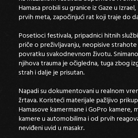
Hamasa probili su granice iz Gaze u Izrael, 
prvih meta, započinjući rat koji traje do d
Posetioci festivala, pripadnici hitnih služb
priče o preživljavanju, neopisive strahote
povratku svakodnevnom životu. Snimano
njihova trauma je očigledna, tuga zbog izgub
strah i dalje je prisutan.
Napadi su dokumentovani u realnom vremen
žrtava. Koristeći materijale pažljivo prikup
Hamasove kamermane i GoPro kamere, mob
kamere u automobilima i od prvih reagovao
neviđeni uvid u masakr.