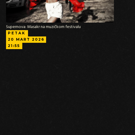
Supernova: Masakr na muzičkom festivalu
PETAK
20
MART
2026
21:55