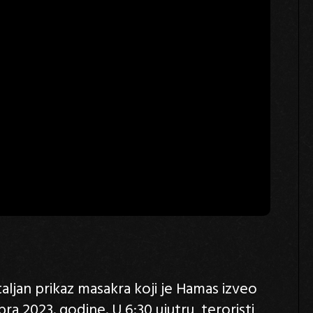
taljan prikaz masakra koji je Hamas izveo
a 2023. godine. U 6:30 ujutru, teroristi