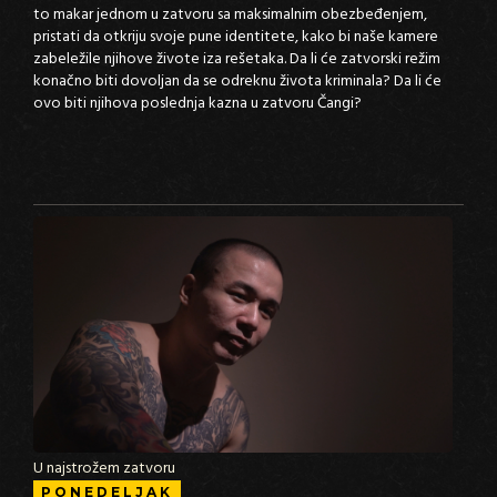
to makar jednom u zatvoru sa maksimalnim obezbeđenjem,
pristati da otkriju svoje pune identitete, kako bi naše kamere
zabeležile njihove živote iza rešetaka. Da li će zatvorski režim
konačno biti dovoljan da se odreknu života kriminala? Da li će
ovo biti njihova poslednja kazna u zatvoru Čangi?
U najstrožem zatvoru
PONEDELJAK