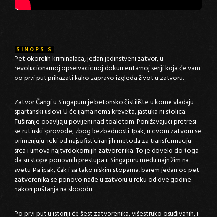
SINOPSIS
Pet okorelih kriminalaca, jedan jedinstveni zatvor, u
revolucionarnoj opservacionoj dokumentarnoj seriji koja će vam
po prvi put prikazati kako zapravo izgleda život u zatvoru.
Zatvor Čangi u Singapuru je betonsko čistilište u kome vladaju
spartanski uslovi. U ćelijama nema kreveta, jastuka ni stolica.
Tuširanje obavljaju povijeni nad toaletom. Ponižavajući pretresi
se rutinski sprovode, zbog bezbednosti. Ipak, u ovom zatvoru se
primenjuju neki od najsofisticiranijih metoda za transformaciju
srca i umova najtvrdokornijih zatvorenika. To je dovelo do toga
da su stope ponovnih prestupa u Singapuru među najnižim na
svetu. Pa ipak, čak i sa tako niskim stopama, barem jedan od pet
zatvorenika se ponovo nađe u zatvoru u roku od dve godine
nakon puštanja na slobodu.
Po prvi put u istoriji će šest zatvorenika, višestruko osuđivanih, i