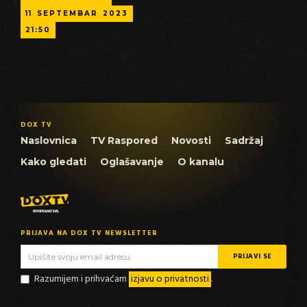
11
SEPTEMBAR
2023
21:50
DOX TV
Naslovnica
TV Raspored
Novosti
Sadržaj
Kako gledati
Oglašavanje
O kanalu
PRIJAVA NA DOX TV NEWSLETTER
Razumijem i prihvaćam
izjavu o privatnosti
.