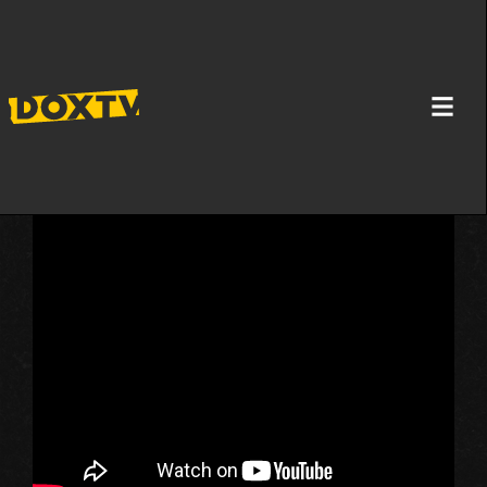
U NAJSTROŽEM ZATVORU