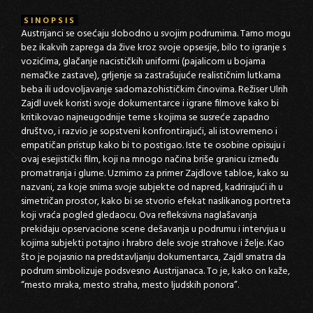
SINOPSIS
Austrijanci se osećaju slobodno u svojim podrumima. Tamo mogu
bez ikakvih zaprega da žive kroz svoje opsesije, bilo to igranje s
vozićima, glačanje nacističkih uniformi (pajalicom u bojama
nemačke zastave), grljenje sa zastrašujuće realističnim lutkama
beba ili udovoljavanje sadomazohističkim činovima. Režiser Ulrih
Zajdl uvek koristi svoje dokumentarce i igrane filmove kako bi
kritikovao najneugodnije teme s kojima se susreće zapadno
društvo, i razvio je sopstveni konfrontirajući, ali istovremeno i
empatičan pristup kako bi to postigao. Iste te osobine opisuju i
ovaj esejistički film, koji na mnogo načina briše granicu između
promatranja i glume. Uzmimo za primer Zajdlove tabloe, kako su
nazvani, za koje snima svoje subjekte od napred, kadrirajući ih u
simetričan prostor, kako bi se stvorio efekat naslikanog portreta
koji vraća pogled gledaocu. Ova refleksivna naglašavanja
prekidaju opservacione scene dešavanja u podrumu i intervjua u
kojima subjekti potajno i hrabro dele svoje strahove i želje. Kao
što je pojasnio na predstavljanju dokumentarca, Zajdl smatra da
podrum simbolizuje podsvesno Austrijanaca. To je, kako on kaže,
“mesto mraka, mesto straha, mesto ljudskih ponora”.