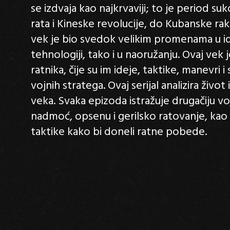
se izdvaja kao najkrvaviji; to je period su
rata i Kineske revolucije, do Kubanske rake
vek je bio svedok velikim promenama u id
tehnologiji, tako i u naoružanju. Ovaj vek
ratnika, čije su im ideje, taktike, manevri i
vojnih stratega. Ovaj serijal analizira živ
veka. Svaka epizoda istražuje drugačiju v
nadmoć, opsenu i gerilsko ratovanje, kao i 
taktike kako bi doneli ratne pobede.