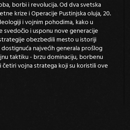
koba, borbi i revolucija. Od dva svetska
tne krize i Operacije Pustinjska oluja, 20.
eologiji i vojnim pohodima, kako u
 je svedočio i usponu nove generacije
 strategije obezbedili mesto u istoriji
ot i dostignuća najvećih generala prošlog
ojnu taktiku - brzu dominaciju, borbenu
četiri vojna stratega koji su koristili ove