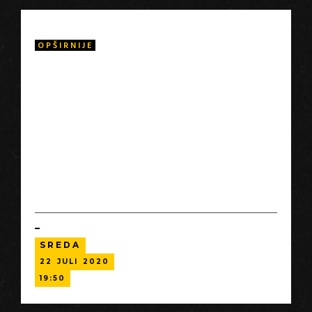
OPŠIRNIJE
Film Alison Klejmen, Aj Vejvej: Nije mi žao je prvi
drugometražni film o svetski poznatom kineskom
umetniku i aktivisti Aju Vejvejiu. Film prikazuje umetnika
kao borca za slobodu koji je sa svetom povezan
digitalnim putem. Proteklih godina, Aj je zadobio
međunarodnu pažnju kako za svoju ambicioznu umetnost,
tako i za svoje političke provokacije. Rediteljka Alison
Klayman prati Ajeve pripreme za velike izložbe u muzeju,
njegov odnos sa članovima porodice i sve napetije javne
sukobe sa kineskom vladom.
SREDA
22
JULI
2020
19:50