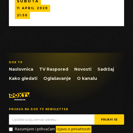
SUBOTA
11
APRIL
2020
21:50
DOX TV
Naslovnica
TV Raspored
Novosti
Sadržaj
Kako gledati
Oglašavanje
O kanalu
PRIJAVA NA DOX TV NEWSLETTER
Razumijem i prihvaćam
izjavu o privatnosti
.