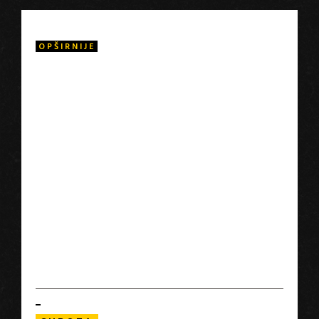
OPŠIRNIJE
Čekajući sunce prati grupu dece u Sun Villageu, koja su
došla iz različitih društvenih okruženja iz svih krajeva Kine.
Zajednička im je čežnja za njihovim roditeljima.Oslanjaju se
na svoje nove prijatelje koji im pomažu da razumeju ovaj
novi svetu kojem su se zatekli. Mnogi od njih su tek naučili
da vežu pertle kad sustigli u Sun Village. Prinuđeni su da
brzo odrastu i da nauče da se brinu osebi. Kaspar Astrup
Schröder veoma pažljivo i osećajno prikazuje dve godine
u sirotištu kroz dramatičnu priču iz dečije perspektive.
Čekajući sunce prikazuje emocije i nesigurnost u
najvažnijim i presudnim trenucimau životu ove dece.