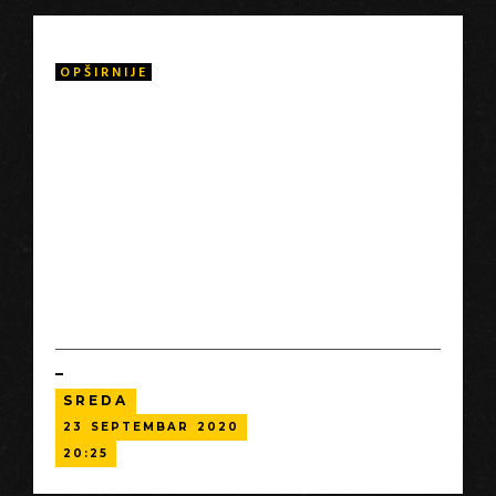
OPŠIRNIJE
Vinsent van Gog je prodao samo jednu sliku za života, ali
Žao Šaojong je prodao preko 90.000 van Gogovih replika
u proteklih 20 godina. Živeći u Kini, zemlji sa najvećom
stopom razvoja u svetu, Žao je prošao kroz velike
promene. Prvo je od seljaka postao sezonski radnik u
ruralnim krajevima. Onda je naučio da kopira legendarne
zapadnjačke slike. Sada je Žao usred nove promene - od
plagijatora postaje originalni umetnik.
SREDA
23
SEPTEMBAR
2020
20:25