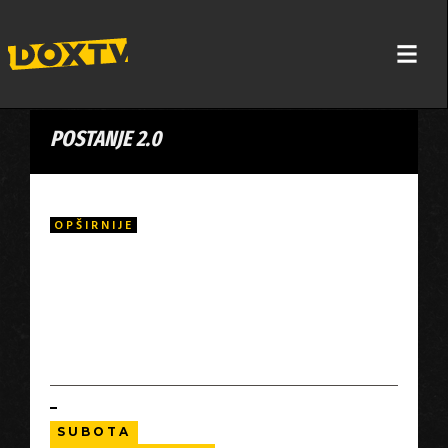
POSTANJE 2.0
OPŠIRNIJE
Na udaljenim Novosibirskim ostrvima u Akrtičkom okeanu,
lovci tragaju za kljovama izumrlih mamuta. Jednog dana
nalaze izenanađujuće dobro očuvanu lešinu mamuta.
Vaskrsavanje vunenog mamuta je prva manifestacija
sledeće velike tehnološke revolucije, genetike. To će
možda naš svet okrenuti naglavačke.
SUBOTA