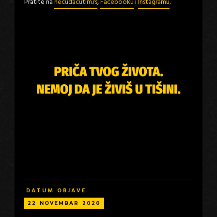
Pratite na
necudacutim.rs
,
Facebooku
i
Instagramu
.
DATUM OBJAVE
22
NOVEMBAR
2020