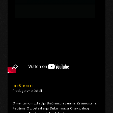
OPŠIRNIJE
Predugo smo ćutali.
O mentalnom zdravlju. Bračnim prevarama. Zavisnostima.
Fetišima. O zlostavljanju. Diskriminaciji. O seksualnoj