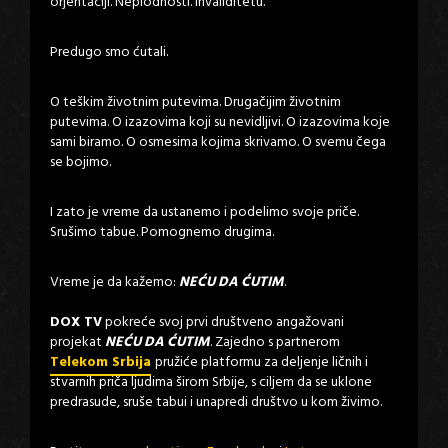
orjentaciji. Neplodnosti. Invaliditetu.
Predugo smo ćutali.
O teškim životnim putevima. Drugačijim životnim
putevima. O izazovima koji su nevidljivi. O izazovima koje
sami biramo. O osmesima kojima skrivamo. O svemu čega
se bojimo.
I zato je vreme da ustanemo i podelimo svoje priče.
Srušimo tabue. Pomognemo drugima.
Vreme je da kažemo:
NEĆU DA ĆUTIM
.
DOX TV
pokreće svoj prvi društveno angažovani
projekat
NEĆU DA ĆUTIM
. Zajedno s partnerom
Telekom Srbija
pružiće platformu za deljenje ličnih i
stvarnih priča ljudima širom Srbije, s ciljem da se uklone
predrasude, sruše tabui i unapredi društvo u kom živimo.