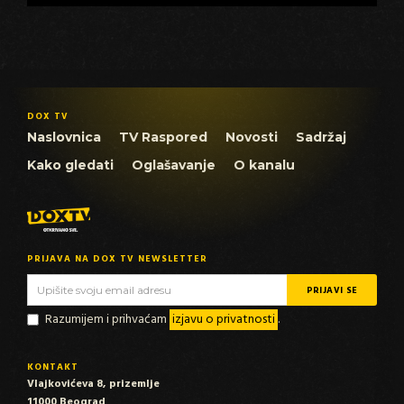
DOX TV
Naslovnica
TV Raspored
Novosti
Sadržaj
Kako gledati
Oglašavanje
O kanalu
PRIJAVA NA DOX TV NEWSLETTER
Razumijem i prihvaćam
izjavu o privatnosti
.
KONTAKT
Vlajkovićeva 8, prizemlje
11000 Beograd