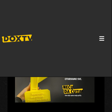
NAJBOLJA DRUŠTVENO ODGOVORNA
KAMPANJA U SRBIJI ZA 2021. GODINU?
„Neću da ćutim“ DOX TV-a!