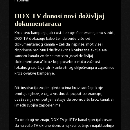
napravili.“
DOX TV donosi novi doživljaj
dokumentaraca
Kroz ovu kampanju, ali i ostale koje će nesumnjamo slediti,
DOX TV dokazuje kako želi da bude više od
dokumentarnog kanala – želi da inspiriše, motiviše i
doprinese regionu i društvu kroz konkretne akcije. Na
samom kanalu vode se motom „novi doživljaj
dokumentaraca“ kroz koji posebno ističu važnost
lokalnog sadržaja, ali i konkretnog uključivanja u zajednicu
kroz ovakve kampanje.
Biti inspiracija svojim gledaocima kroz sadržaje koje
emituju njihov je cilj, a vrednosti poput tolerancije,
uvažavanja i empatije nastoje da promovišu kroz kanal, ali
i među svojim zaposlenima.
Za one koji ne znaju, DOX TV je IPTV kanal specijalizovan
da na vaše TV ekrane donosi najkvalitetnije i najaktuelnije