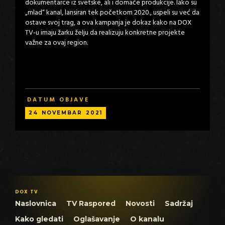
dokumentarce iz svetske, ali i domaće produkcije. Iako su
„mlad“ kanal, lansiran tek početkom 2020., uspeli su već da
ostave svoj trag, a ova kampanja je dokaz kako na DOX
TV-u imaju žarku želju da realizuju konkretne projekte
važne za ovaj region.
DATUM OBJAVE
24
NOVEMBAR
2021
DOX TV
Naslovnica
TV Raspored
Novosti
Sadržaj
Kako gledati
Oglašavanje
O kanalu