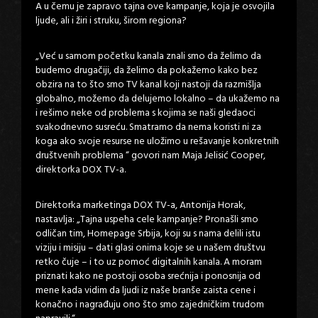
A u čemu je zapravo tajna ove kampanje, koja je osvojila
ljude, ali i žiri i struku, širom regiona?
„Već u samom početku kanala znali smo da želimo da
budemo drugačiji, da želimo da pokažemo kako bez
obzira na to što smo TV kanal koji nastoji da razmišlja
globalno, možemo da delujemo lokalno – da ukažemo na
i rešimo neke od problema s kojima se naši gledaoci
svakodnevno susreću. Smatramo da nema koristi ni za
koga ako svoje resurse ne uložimo u rešavanje konkretnih
društvenih problema “ govori nam Maja Jelisić Cooper,
direktorka DOX TV-a.
Direktorka marketinga DOX TV-a, Antonija Horak,
nastavlja: „Tajna uspeha cele kampanje? Pronašli smo
odličan tim, Homepage Srbija, koji su s nama delili istu
viziju i misiju – dati glasi onima koje se u našem društvu
retko čuje – i to uz pomoć digitalnih kanala. A moram
priznati kako ne postoji osoba srećnija i ponosnija od
mene kada vidim da ljudi iz naše branše zaista cene i
konačno i nagrađuju ono što smo zajedničkim trudom