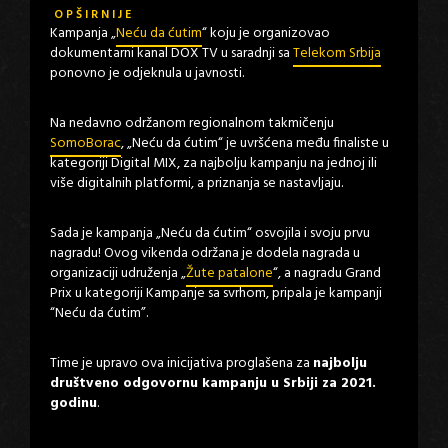
OPŠIRNIJE
Kampanja „
Neću da ćutim
“ koju je organizovao
dokumentarni kanal DOX TV u saradnji sa
Telekom Srbija
ponovno je odjeknula u javnosti.
Na nedavno održanom regionalnom takmičenju
SomoBorac
, „Neću da ćutim“ je uvršćena među finaliste u
kategoriji Digital MIX, za najbolju kampanju na jednoj ili
više digitalnih platformi, a priznanja se nastavljaju.
Sada je kampanja „Neću da ćutim“ osvojila i svoju prvu
nagradu! Ovog vikenda održana je dodela nagrada u
organizaciji udruženja „
Žute patalone
“, a nagradu Grand
Prix u kategoriji Kampanje sa svrhom, pripala je kampanji
“Neću da ćutim”.
Time je upravo ova inicijativa proglašena za
najbolju
društveno odgovornu kampanju u Srbiji za 2021.
godinu
.