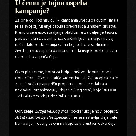
U čemu je tajna uspeha
kampanje?
Za one koji još nisu čuli – kampanja „Neću da ćutim“ imala
je za svoj cilj rušenje tabua i predrasuda u našem društvu.
Krenulo se u uspostavljanje platforme za deljenje teških,
pobedničkih životnih priča običnih ljudi iz Srbije i na taj
način dalo se do znanja svima koji se bore sa sličnim
životnim situacijama da nisu sami i da uvijek postoji način
da se njihova priča čuje.
Osim platforme, borbi za bolje društvo doprinelo se i
donacijom - životna priča Argentine Gidžić proglašena je
za najupečatljiviju priču projekta, a ona je odabrala
nevladinu organizaciju „Srbija velikog srca“, kojoj su DOX
TV i Telekom Srbija donirali € 10.000.
Udruženje „
Srbija velikog srca“
pokrenulo je novi projekt,
Art & Fashion by The Special,
čime se nastavlja ideja cele
kampanje – dati glas onima koje se u društvu retko čuje.