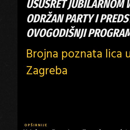
USUSRET JUBILARNOM 
ODRŽAN PARTY I PREDS
OVOGODIŠNJI PROGRA
Brojna poznata lica 
Zagreba
OPŠIRNIJE