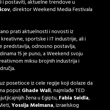
ali i postaviti, aktuelne trendove u
icov
, direktor Weekend Media Festivala
 prati aktuelnosti i novosti iz
eativne, sportske i IT industrije, ali i
e predstavlja, odnosno postavlja,
dinama 15 je puno, a Weekend svoju
ativnom miksu brojnih industrija i
odručja.
z posetioce iz cele regije koji dolaze da
mena poput
Ghade Wali
, najmlađe TED
utjicajnijih žena u Egiptu,
Fabia Seidla
,
 Meti,
Yossija Melmana
, izraelskog