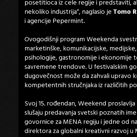
posetitioca iz cele regije i predstaviti, 
nekoliko industrija“, naglasio je
Tomo R
i agencije Pepermint.
Ovogodišnji program Weekenda svestrano
marketinške, komunikacijske, medijske, kr
psihologije, gastronomije i ekonomije t
savremene trendove. U festivalskim go
dugovečnost može da zahvali upravo kre
kompetentnih stručnjaka iz različitih p
Svoj 15. rođendan, Weekend proslavlja u
slušaju predavanja svetski poznatih i
govornice za MENA regiju i jedne od naj
direktora za globalni kreativni razvoj u