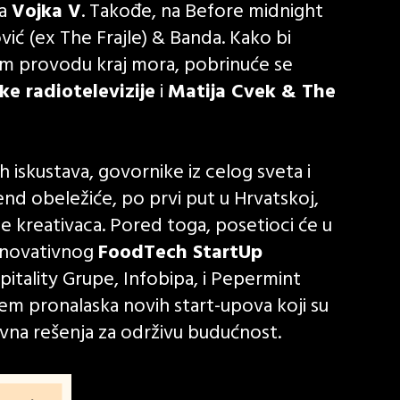
ma
Vojka V
. Takođe, na Before midnight
vić (ex The Frajle) & Banda. Kako bi
om provodu kraj mora, pobrinuće se
ke radiotelevizije
i
Matija Cvek & The
iskustava, govornike iz celog sveta i
d obeležiće, po prvi put u Hrvatskoj,
kreativaca. Pored toga, posetioci će u
 inovativnog
FoodTech StartUp
pitality Grupe, Infobipa, i Pepermint
jem pronalaska novih start-upova koji su
vna rešenja za održivu budućnost.