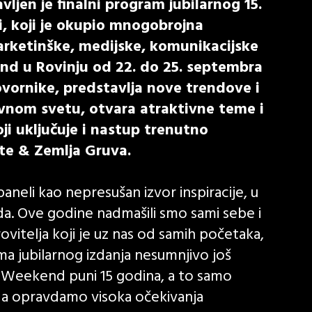
jen je finalni program jubilarnog 15.
 koji je okupio mnogobrojna
arketinške, medijske, komunikacijske
end u Rovinju od 22. do 25. septembra
vornike, predstavlja nove trendove i
ivnom svetu, otvara atraktivne teme i
ji uključuje i nastup trenutno
te & Zemlja Gruva.
aneli kao nepresušan izvor inspiracije, u
a. Ove godine nadmašili smo sami sebe i
ovitelja koji je uz nas od samih početaka,
ma jubilarnog izdanja nesumnjivo još
o Weekend puni 15 godina, a to samo
a opravdamo visoka očekivanja