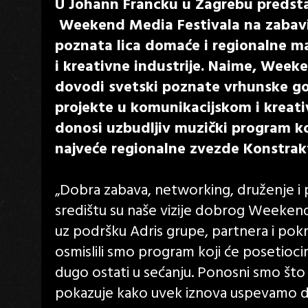
U Johann Francku u Zagrebu predstavl
Weekend Media Festivala na zabavi,
poznata lica domaće i regionalne m
i kreativne industrije. Naime, Week
dovodi svetski poznate vrhunske go
projekte u komunikacijskom i kreat
donosi uzbudljiv muzički program ko
najveće regionalne zvezde Konstrak
„Dobra zabava, networking, druženje i p
središtu su naše vizije dobrog Weekend
uz podršku Adris grupe, partnera i pokr
osmislili smo program koji će posetioci
dugo ostati u sećanju. Ponosni smo št
pokazuje kako uvek iznova uspevamo d