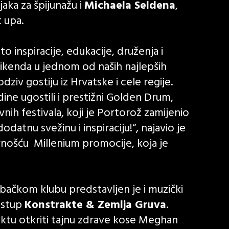
jaka za špijunažu i
Michaela Seldena
,
 upa.
to inspiracije, edukacije, druženja i
vikenda u jednom od naših najlepših
dziv gostiju iz Hrvatske i cele regije.
e ugostili i prestižni Golden Drum,
vnih festivala, koji je Portorož zamijenio
datnu svežinu i inspiraciju!“, najavio je
avnošću Millenium promocije, koja je
ačkom klubu predstavljen je i muzički
astup
Konstrakte & Zemlja Gruva
.
ktu otkriti tajnu zdrave kose Meghan