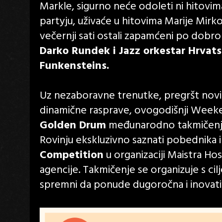
Markle, sigurno neće odoleti ni hitovi
partyju, uživaće u hitovima Marije Mirko
večernji sati ostali zapamćeni po dobr
Darko Rundek i Jazz orkestar Hrvats
Funkensteins.
Uz nezaboravne trenutke, pregršt novih 
dinamične rasprave, ovogodišnji Weeken
Golden Drum
međunarodno takmičenje 
Rovinju ekskluzivno saznati pobednika
Competition
u organizaciji Maistra Hos
agencije. Takmičenje se organizuje s cil
spremni da ponude dugoročna i inovati