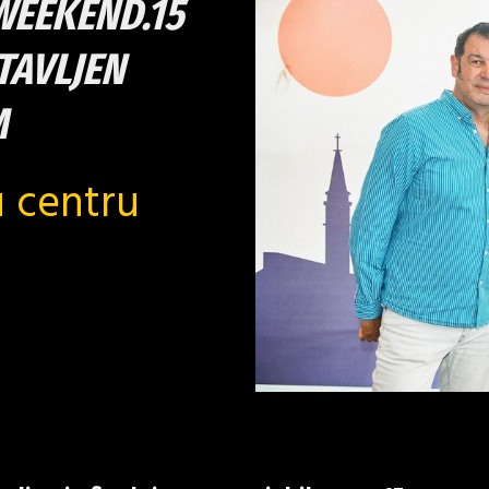
WEEKEND.15
TAVLJEN
M
u centru