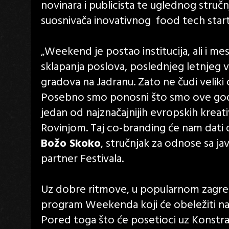
novinara i publicista te uglednog stručn
suosnivača inovativnog food tech start
„Weekend je postao institucija, ali i mes
sklapanja poslova, poslednjeg letnjeg 
gradova na Jadranu. Zato ne čudi veliki o
Posebno smo ponosni što smo ove godin
jedan od najznačajnijih evropskih kreati
Rovinjom. Taj co-branding će nam dati do
Božo Skoko
, stručnjak za odnose sa j
partner Festivala.
Uz dobre ritmove, u popularnom zagreb
program Weekenda koji će obeležiti n
Pored toga što će posetioci uz Konstra