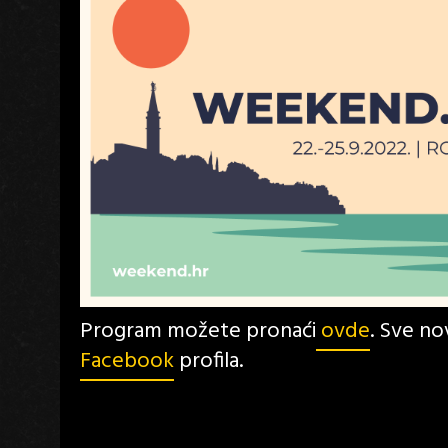
Program možete pronaći
ovde
. Sve no
Facebook
profila.