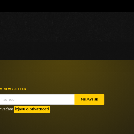
TV NEWSLETTER
rihvaćam
izjavu o privatnosti
.